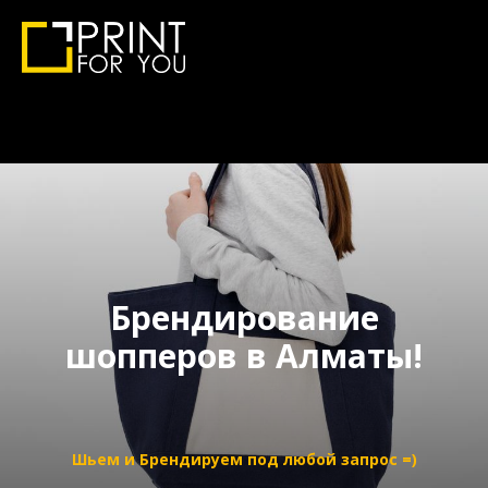
Брендирование
шопперов в Алматы!
Шьем и Брендируем под любой запрос =)