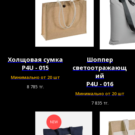
Холщовая сумка
Шоппер
P4U - 015
светоотражающ
ий
Минимально от 20 шт
P4U - 016
8 785
тг.
Минимально от 20 шт
7 835
тг.
NEW