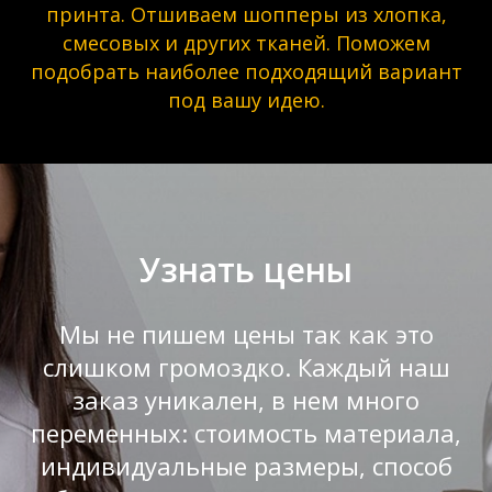
принта. Отшиваем шопперы из хлопка,
смесовых и других тканей. Поможем
подобрать наиболее подходящий вариант
под вашу идею.
Узнать цены
Мы не пишем цены так как это
слишком громоздко. Каждый наш
заказ уникален, в нем много
переменных: стоимость материала,
индивидуальные размеры, способ